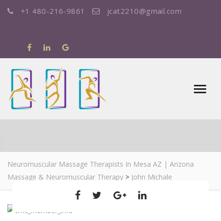
+1 480-216-9861
jcat2210@gmail.com
JOHN MICHALE
Neuromuscular Massage Therapists In Mesa AZ | Arizona
Massage & Neuromuscular Therapy
>
John Michale